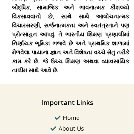
બૌદ્ધિક, સામાજિક અને ભાવનાત્મક કૌશલ્યો
વિકસાવવાનો છે, સાથે સાથે આલોચનાત્મક
વિચારસરણી, સર્જનાત્મકતા અને સ્વતંત્રતાને પણ
પ્રોત્સાહન આપવું. તે ભારતીય શિક્ષણ પ્રણાલીમાં
નિર્ણાયક ભૂમિકા ભજવે છે અને પ્રાથમિક શાળામાં
મેળવેલા પાયાના જ્ઞાન અને વિશેષતા વચ્ચે સેતુ તરીકે
કામ કરે છે. જે ઉચ્ચ શિક્ષણ અથવા વ્યાવસાયિક
તાલીમ સાથે આવે છે.
Important Links
Home
About Us