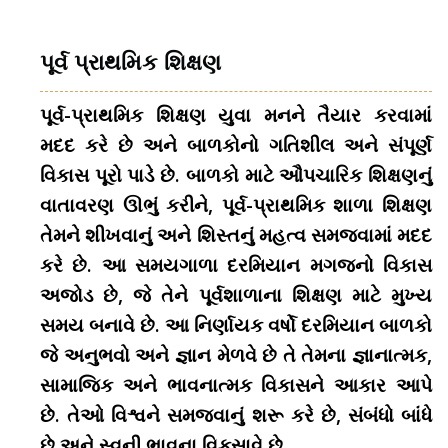
પૂર્વ પ્રાથમિક શિક્ષણ
પૂર્વ-પ્રાથમિક શિક્ષણ યુવા મનને તૈયાર કરવામાં
મદદ કરે છે અને બાળકોનો ગતિશીલ અને સંપૂર્ણ
વિકાસ પૂરો પાડે છે. બાળકો માટે ઔપચારિક શિક્ષણનું
વાતાવરણ ઊભું કરીને, પૂર્વ-પ્રાથમિક શાળા શિક્ષણ
તેમને શીખવાનું અને શિસ્તનું મહત્વ સમજવામાં મદદ
કરે છે. આ સમયગાળા દરમિયાન મગજનો વિકાસ
અજોડ છે, જે તેને પૂર્વશાળાના શિક્ષણ માટે મુખ્ય
સમય બનાવે છે. આ નિર્ણાયક વર્ષો દરમિયાન બાળકો
જે અનુભવો અને જ્ઞાન મેળવે છે તે તેમના જ્ઞાનાત્મક,
સામાજિક અને ભાવનાત્મક વિકાસને આકાર આપે
છે. તેઓ વિશ્વને સમજવાનું શરૂ કરે છે, સંબંધો બાંધે
છે અને સ્વની ભાવના વિકસાવે છે.