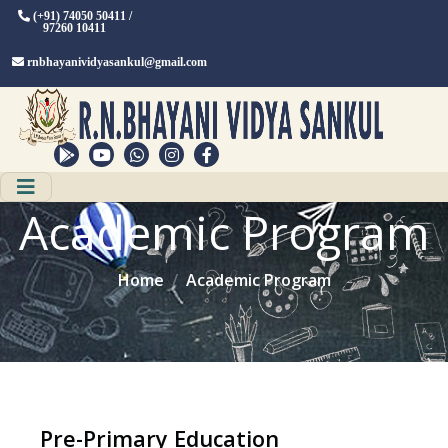
(+91) 74050 50411 /
97260 10411
rnbhayanividyasankul@gmail.com
Academic Program
Home
Academic Program
Pre-Primary Education