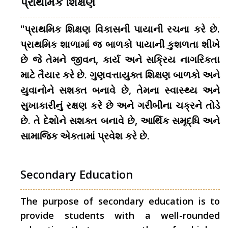
પ્રાથમિક શિક્ષણ
"પ્રાથમિક શિક્ષણ વિકાસની પાયાની રચના કરે છે.
પ્રાથમિક શાળામાં જ બાળકો પાયાની કુશળતા શીખે
છે જે તેમને જીવન, કાર્ય અને સક્રિય નાગરિકતા
માટે તૈયાર કરે છે. ગુણવત્તાયુક્ત શિક્ષણ બાળકો અને
યુવાનોને સશક્ત બનાવે છે, તેમના સ્વાસ્થ્ય અને
સુખાકારીનું રક્ષણ કરે છે અને ગરીબીના ચક્રને તોડે
છે. તે દેશોને સશક્ત બનાવે છે, આર્થિક સમૃદ્ધિ અને
સામાજિક એકતામાં પ્રવેશ કરે છે.
Secondary Education
The purpose of secondary education is to
provide students with a well-rounded